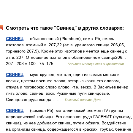
Смотреть что такое "Свинец" в других словарях:
СВИНЕЦ
— обыкновенный (Plumbum), симв. Pb, смесь
изотопов, атомный в. 207,22 (ат. в. уранового свинца 206,05,
ториевого 207,9). Кроме этих изотопов имеется еще свинец с
ат. в. 207. Отношение изотопов в обыкновенном свинце206: :
207 : 208 = 100 : 75 :175.… …
Большая медицинская энциклопедия
СВИНЕЦ
— муж. крушец, металл, один из самых мягких и
веских, цветом посинее олова; встарь зывали его оловом,
откуда и поговорка: слово олово, ·т.е. веско. В Васильев вечер
лить олово, свинец, воск. Ружейные пули свинцовые.
Свинцовая руда всегда… …
Толковый словарь Даля
СВИНЕЦ
— (символ Рb), металлический элемент IV группы
периодической таблицы. Его основная руда ГАЛЕНИТ (сульфид
свинца), из нее добывают свинец путем обжига. Воздействие
на организм свинца, содержащегося в красках, трубах, бензине