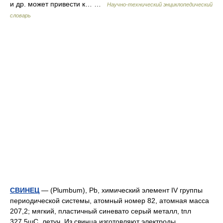
и др. может привести к… …
Научно-технический энциклопедический
словарь
СВИНЕЦ
— (Plumbum), Pb, химический элемент IV группы
периодической системы, атомный номер 82, атомная масса
207,2; мягкий, пластичный синевато серый металл, tпл
327,5шC, летуч. Из свинца изготовляют электроды