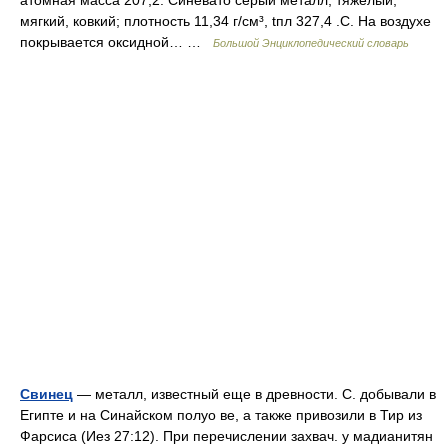
атомная масса 207,2. Синевато серый металл, тяжелый,
мягкий, ковкий; плотность 11,34 г/см³, tпл 327,4 .С. На воздухе
покрывается оксидной… …
Большой Энциклопедический словарь
Свинец
— металл, известный еще в древности. С. добывали в
Египте и на Синайском полуо ве, а также привозили в Тир из
Фарсиса (Иез 27:12). При перечислении захвач. у мадианитян