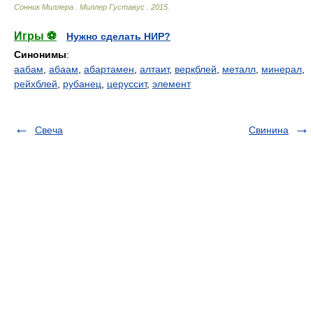
Сонник Миллера
.
Миллер Густавус
.
2015
.
Игры ⚽
Нужно сделать НИР?
Синонимы
:
аабам
,
абаам
,
абартамен
,
алтаит
,
веркблей
,
металл
,
минерал
,
рейхблей
,
рубанец
,
церуссит
,
элемент
Свеча
Свинина