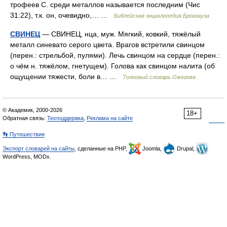
трофеев С. среди металлов называется последним (Чис
31:22), т.к. он, очевидно,… …
Библейская энциклопедия Брокгауза
СВИНЕЦ
— СВИНЕЦ, нца, муж. Мягкий, ковкий, тяжёлый
металл синевато серого цвета. Врагов встретили свинцом
(перен.: стрельбой, пулями). Лечь свинцом на сердце (перен.:
о чём н. тяжёлом, гнетущем). Голова как свинцом налита (об
ощущении тяжести, боли в… …
Толковый словарь Ожегова
© Академик, 2000-2026
18+
Обратная связь:
Техподдержка
,
Реклама на сайте
👣 Путешествия
Экспорт словарей на сайты
, сделанные на PHP,
Joomla,
Drupal,
WordPress, MODx.