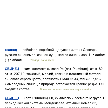
свинец
— рейхблей, веркблей, церуссит, алтаит Словарь
русских синонимов. свинец сущ., кол во синонимов: 11 • аабам
(1) • абаам …
Словарь синонимов
СВИНЕЦ
— хим. элемент, символ Рb (лат. Plumbum), ат. н. 82,
ат. м. 207,19; тяжёлый, мягкий, ковкий и пластичный металл
синевато серого цвета, плотность 11340 кг/м3, tпл = 327,5°С.
Самородный свинец в природе встречается крайне редко. Он
входит в состав… …
Большая политехническая энциклопедия
СВИНЕЦ
— (лат. Plumbum) Pb, химический элемент IV группы
периодической системы Менделеева, атомный номер 82,